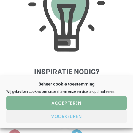
INSPIRATIE NODIG?
Beheer cookie toestemming
Deel ons je wensen en doelstellingen.
Samen komen we tot nieuwe ideeën.
Wij gebruiken cookies om onze site en onze service te optimaliseren.
ACCEPTEREN
LIVE CHAT
WHATSAPP
VOORKEUREN
09:00-17:30
09:00-17:30