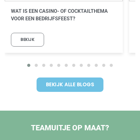
WAT IS EEN CASINO- OF COCKTAILTHEMA
W
VOOR EEN BEDRIJFSFEEST?
J
BEKIJK
BEKIJK ALLE BLOGS
TEAMUITJE OP MAAT?