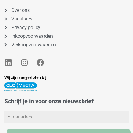
Over ons
Vacatures
Privacy policy
Inkoopvoorwaarden
Verkoopvoorwaarden
L
I
F
i
n
a
n
s
c
k
t
e
e
a
b
d
g
o
Schrijf je in voor onze nieuwsbrief
i
r
o
n
a
k
m