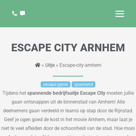
Ga
naar
de
inhoud
ESCAPE CITY ARNHEM
»
Uitje
» Escape-city-arnhem
escape game
spannend
Tijdens het
spannende bedrijfsuitje Escape City
moeten
jullie
gaan
ontsnappen uit de binnenstad
van Arnhem
!
Alle
deelnemers
gaan verdeeld in teams op stap door de Rijnstad.
Geef je ogen goed de kost in het mooie Arnhem
,
maar laat je
niet te
veel
afleiden
door de schoonheid van de stad.
H
oe mooi