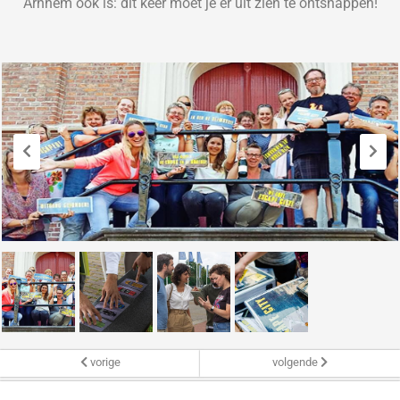
Arnhem ook is:
dit keer
moet
je
er uit zien te ontsnappen!
vorige
volgende