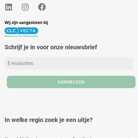
L
I
F
i
n
a
n
s
c
k
t
e
e
a
b
d
g
o
Schrijf je in voor onze nieuwsbrief
i
r
o
n
a
k
m
AANMELDEN
In welke regio zoek je een uitje?