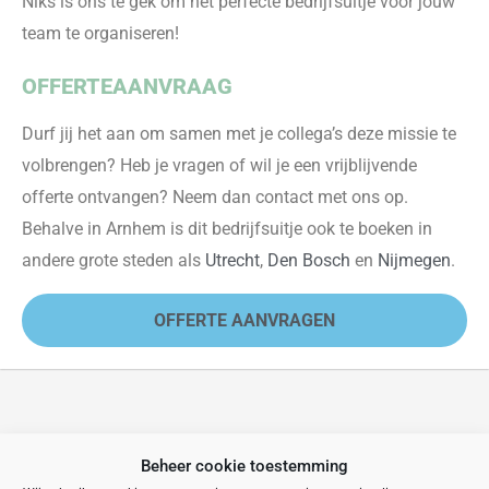
Niks is
ons
te gek om het perfecte bedrijfsuitje voor jouw
team te organiseren!
OFFERTEAANVRAAG
Durf jij het aan om samen met je collega’s deze mis
sie te
volbrengen? Heb je vragen of wil je een vrijblijvende
offerte
ontvangen
? Neem dan contact met ons op.
Behalve in Arnhem is dit bedrijfsuitje ook te boeken in
andere grote steden als
Utrecht
,
Den Bosch
en
Nijmegen
.
OFFERTE AANVRAGEN
VERGELIJKBARE UITJES
Beheer cookie toestemming