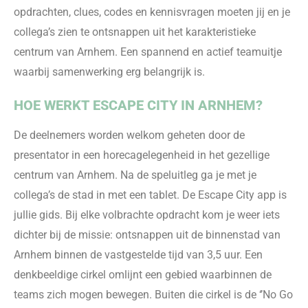
opdrachten,
clues
, codes en kennisvragen moeten jij en je
collega’s zien te ontsnappen uit het karakteristieke
centrum van Arnhem. Ee
n spannend en actief teamuitje
waarbij samenwerking erg belangrijk is.
HOE WERKT ESCAPE CITY IN ARNHEM?
De deelnemers worden
welkom geheten
door de
presentator in een horecagelegenheid in het gezellige
centrum van Arnhem. Na de speluitleg ga je met je
collega
’s de stad in met een tablet. De Escape City
app
is
jullie gids. Bij elke volbrachte opdracht kom je weer iets
dichter bij
de missie: ontsnappen uit de binnenstad van
Arnhem binne
n de vastgestelde tijd van
3,5 uu
r.
Een
denkbeeldige cirkel omlijnt een gebied waarbinnen de
teams zich mogen bewegen. Buiten die cirkel is de ‘’No Go