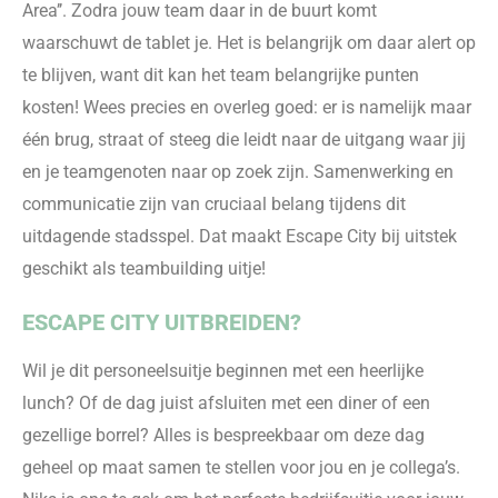
Area’’. Zodra jouw team daar in de buurt komt
waarschuwt de tablet je. Het is belangrijk om
daar alert op
te blijven
,
want dit kan het team
belangrijk
e punten
kosten! Wees precies en overleg goed: er is namelijk maar
één brug, straat of steeg die leidt naar de uitgang waar jij
en je teamgenoten naar op zoek zijn. Samenwerking en
communicati
e zijn van cruciaal belang tijdens dit
uitdagende
stadsspel. Dat maakt Escape City bij uitstek
geschikt als teambuilding
uitje!
ESCAPE CITY UITBREIDEN?
Wil je
dit
personeelsuitje beginnen met een heerlijke
lunch? Of de dag juist afsluiten met een
diner of ee
n
gezellige borrel? Alles is bespreekbaar om deze dag
geheel op maat samen te stellen voor jou en je collega’s.