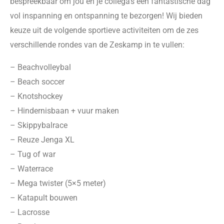
bespr
eekbaar om jou en je collega’s een fantastische dag
vol inspanning en ontspanning te bezorgen! Wij bieden
keuze uit de volgende sportieve activiteiten om de zes
verschillende rondes van de Zeskamp in te vullen:
– Beachvolleybal
– Beach soccer
– Knotshockey
– Hindernisbaan + vuur maken
– Skippybalrace
– Reuze Jenga XL
– Tug of war
– Waterrace
– Mega twister (5×5 meter)
– Katapult bouwen
– Lacrosse