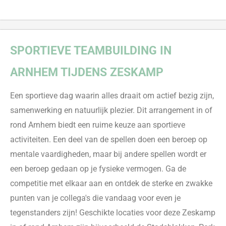
SPORTIEVE T
EAMBUILDING IN
ARNHEM
TIJDENS ZESKAMP
Een sportieve dag
waarin alles draait om
actief bezig zijn
,
samenwerking en natuurlijk plezier. Dit arrangement in of
rond Arnhem biedt een ruime keuze aan sportieve
activiteiten.
Een deel van d
e
spel
len doen een beroep op
mentale vaardigheden, maar bij andere spellen wordt er
een beroep gedaan op
je
fysiek
e vermogen
. Ga de
competitie met elkaar aan en ontdek de sterke en zwakke
punten van je collega's die vandaag voor even je
tegenstanders zijn! Geschikte loca
ties voor deze Zeskamp