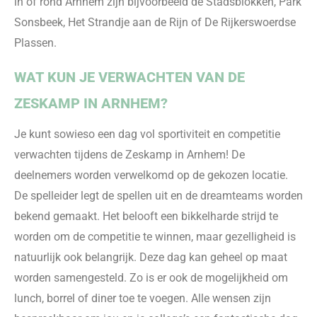
in of rond Arnhem zijn bijvoorbeeld de Stadsblokken, Park
Sonsbeek, Het Strandje aan de Rijn
of
De
Rijkerswoerdse
Plassen
.
WAT KU
N JE VERWACHTEN VAN DE
ZESKAMP IN ARNHEM?
Je kunt sowieso een dag vol sportiviteit en competitie
verwachten
tijdens de Zeskamp in Arnhem
! De
deelnemers
worden verwelkomd op de gekozen locatie.
De spelleider legt de spellen uit en de dreamteams worden
bekend gemaakt
. Het belooft een bik
kelharde strijd te
worden om de competitie te winnen
, m
aar gezelligheid is
natuurlijk ook belangrijk. Deze dag kan geheel op maat
worden samengesteld. Zo is er ook de mogelijkheid om
lunch, borrel of diner
toe te voegen. Alle wensen zijn