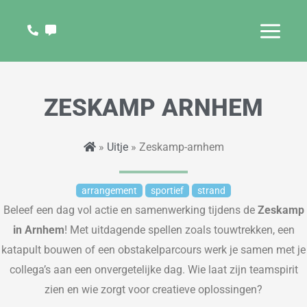
Ga
naar
de
inhoud
ZESKAMP ARNHEM
»
Uitje
» Zeskamp-arnhem
arrangement
sportief
strand
Beleef een dag vol actie en samenwerking tijdens de
Zeskamp
in Arnhem
! Met uitdagende spellen zoals touwtrekken, een
katapult bouwen of een obstakelparcours werk je samen met je
collega’s aan een onvergetelijke dag. Wie laat zijn teamspirit
zien en wie zorgt voor creatieve oplossingen?