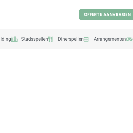
OFFERTE AANVRAGEN
lding
Stadsspellen
Dinerspellen
Arrangementen
an projecten waar we trots op zijn. Lees hoe we samen met onze
llende aanpakken en oplossingen. Heb je vragen over een specifie
 met ons op!