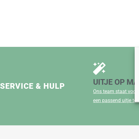
UITJE OP M
SERVICE & HULP
Ons team staat voor 
een passend uitje te