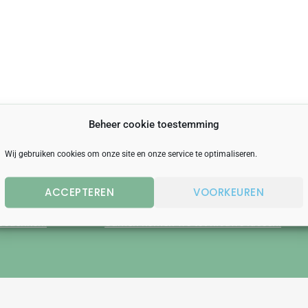
Beheer cookie toestemming
Wij gebruiken cookies om onze site en onze service te optimaliseren.
AAT?
GEEN INSPIRATIE?
ACCEPTEREN
VOORKEUREN
je klaar om
Deel je wensen en eisen,
 bedenken.
Samen komen we tot nieuwe ideeën.