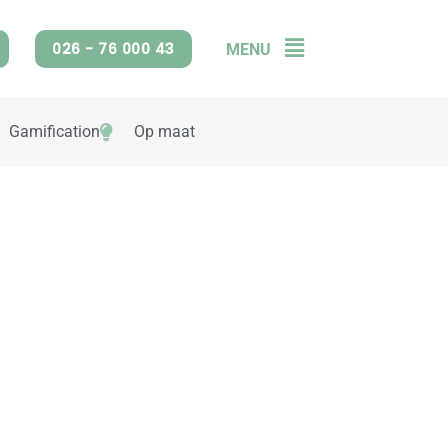
026 - 76 000 43
MENU
Flyout
Menu
Gamification
Op maat
 klanten mooie
ke case of wil je